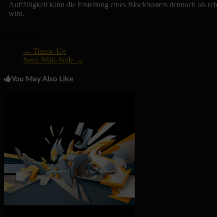
Auffälligkeit kann die Erstellung eines Blockbusters dennoch als re
wird.
Blockbuster
←
Throw-Up
Semi-Wild-Style
→
You May Also Like