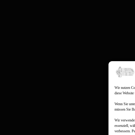
Wir nutzen Coo
diese Website
Wenn Sie unte
müssen Sie Ih
Wir verwenden
essenziell, wä
verbessern.
Pe