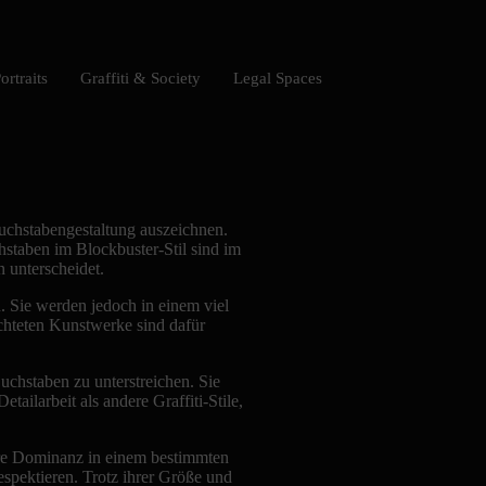
ortraits
Graffiti & Society
Legal Spaces
 Buchstabengestaltung auszeichnen.
hstaben im Blockbuster-Stil sind im
n unterscheidet.
. Sie werden jedoch in einem viel
chteten Kunstwerke sind dafür
uchstaben zu unterstreichen. Sie
ailarbeit als andere Graffiti-Stile,
ihre Dominanz in einem bestimmten
respektieren. Trotz ihrer Größe und