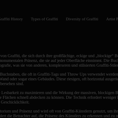
raffiti History
Types of Graffiti
Diversity of Graffiti
Artist P
 von Graffiti, die sich durch ihre großflächige, eckige und „blockige“
 monumentalen Präsenz, die sie auf jeder Oberfläche einnimmt. Die Buc
rafie, was sie von anderen, komplexeren und stilisierten Graffiti-Stile
n Buchstaben, die oft in Graffiti-Tags und Throw Ups verwendet werden
nd oder sogar eines Gebäudes. Diese riesigen, oft horizontal ausgeri
übersehen sind.
die Lesbarkeit zu maximieren und die Wirkung der massiven, blockigen B
e Flächen schnell abdecken zu können. Die Technik erfordert weniger Det
 Geschicklichkeit.
rritorium und Präsenz und wird oft von Graffiti-Künstlern genutzt, um 
ordert die Betrachter auf, die Präsenz des Künstlers zu erkennen und zu 